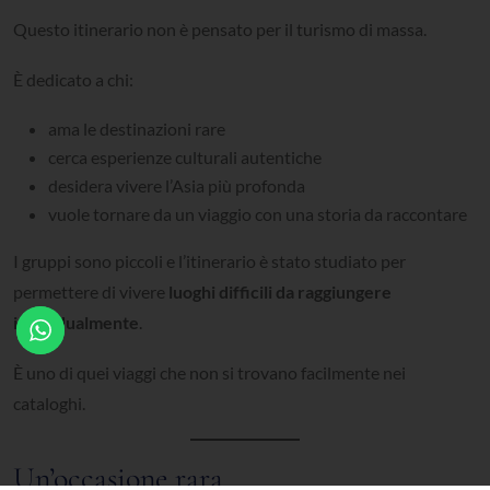
Questo itinerario non è pensato per il turismo di massa.
È dedicato a chi:
ama le destinazioni rare
cerca esperienze culturali autentiche
desidera vivere l’Asia più profonda
vuole tornare da un viaggio con una storia da raccontare
I gruppi sono piccoli e l’itinerario è stato studiato per
permettere di vivere
luoghi difficili da raggiungere
individualmente
.
È uno di quei viaggi che non si trovano facilmente nei
cataloghi.
Un’occasione rara