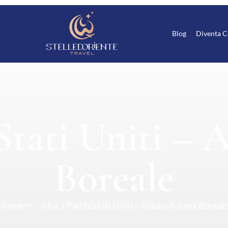
Blog
Diventa C
iStati Uniti – 
Boreale
Home
Usa, i ParchiStati Uniti – Alaska Aurora Boreal