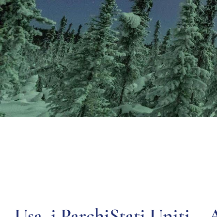
Usa, i ParchiStati Uniti –