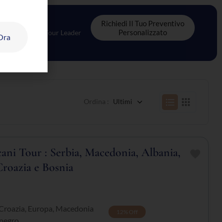
Richiedi Il Tuo Preventivo
Personalizzato
oordinatore & Tour Leader
 Ora
Ordina :
Ultimi
ani Tour : Serbia, Macedonia, Albania,
roazia e Bosnia
Croazia
,
Europa
,
Macedonia
12%
Off
negro