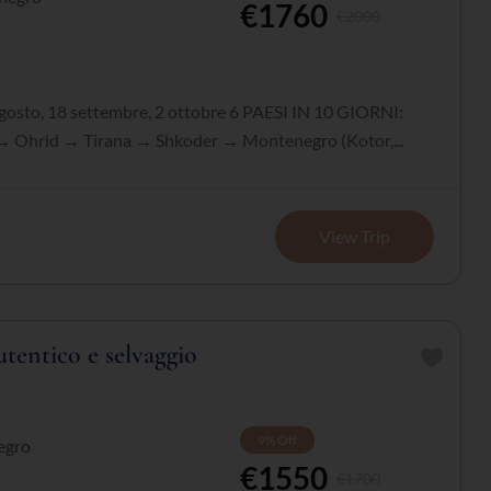
€1760
€2000
gosto, 18 settembre, 2 ottobre 6 PAESI IN 10 GIORNI:
→ Ohrid → Tirana → Shkoder → Montenegro (Kotor,...
View Trip
tentico e selvaggio
9%
Off
egro
€1550
€1700