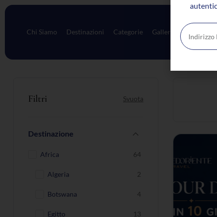
autentic
Chi Siamo
Destinazioni
Categorie
Galleria
Contatti
Filtri
Svuota
Destinazione
Africa
64
Algeria
2
Botswana
4
Egitto
13