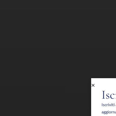
Isc
Iscriviti
aggiorna