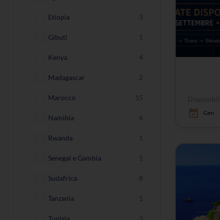
Etiopia
3
Gibuti
1
Kenya
4
Madagascar
2
Marocco
15
Disponibil
Gen
Namibia
6
Rwanda
1
Senegal e Gambia
1
Sudafrica
8
Tanzania
1
Tunisia
3