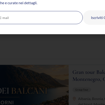
he e curate nei dettagli.
Blog
Diventa C
Iscriviti
Gran tour Balc
Montenegro, C
Group Tour
Albania
,
Bosnia
,
del Nord
,
Monte