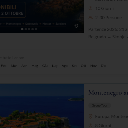
10 Giorni
2-30 Persone
Partenze 2026: 21 a
Belgrado → Skopje 
e tutto l'anno:
Feb
Mar
Apr
Mag
Giu
Lug
Ago
Set
Ott
Nov
Dic
Montenegro au
Group Tour
Europa
,
Monten
8 Giorni