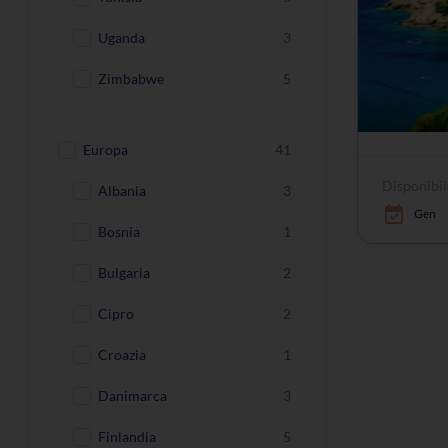
Uganda
3
Zimbabwe
5
Europa
41
Disponibil
Albania
3
Gen
Bosnia
1
Bulgaria
2
Cipro
2
Croazia
1
Danimarca
3
Finlandia
5