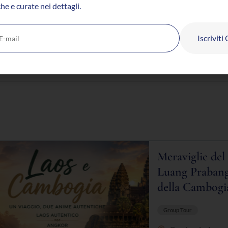
he e curate nei dettagli.
Blog
Diventa C
Iscriviti
Meraviglie del
Luang Prabang
della Cambogi
Group Tour