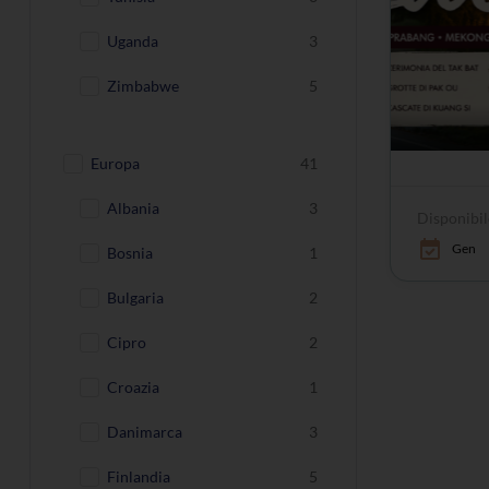
Uganda
3
Zimbabwe
5
Europa
41
Albania
3
Disponibil
Gen
Bosnia
1
Bulgaria
2
Cipro
2
Croazia
1
Danimarca
3
Finlandia
5