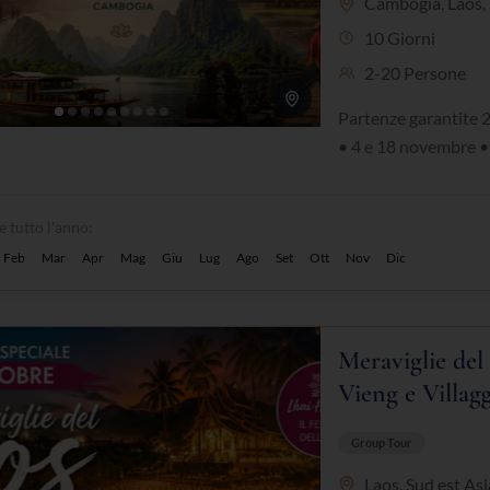
Cambogia
,
Laos
,
10 Giorni
2-20 Persone
Partenze garantite 2
• 4 e 18 novembre • 9
e tutto l'anno:
Feb
Mar
Apr
Mag
Giu
Lug
Ago
Set
Ott
Nov
Dic
Meraviglie de
Vieng e Villagg
Group Tour
Laos
,
Sud est Asi