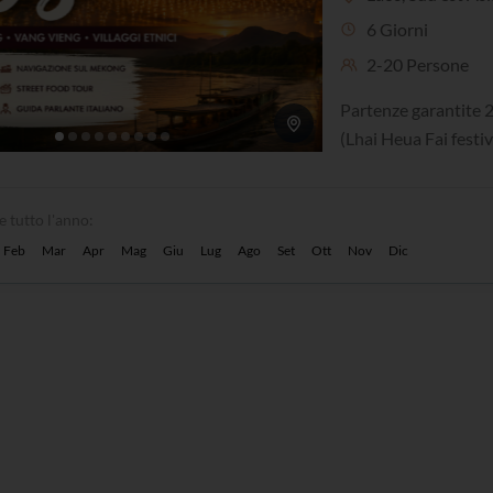
6 Giorni
2-20 Persone
Partenze garantite 2
(Lhai Heua Fai festiva
e tutto l'anno:
Feb
Mar
Apr
Mag
Giu
Lug
Ago
Set
Ott
Nov
Dic