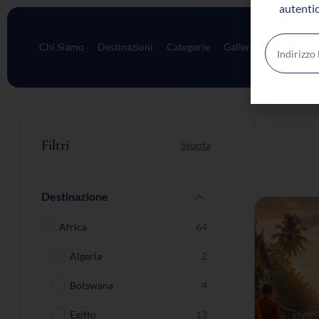
autentic
Chi Siamo
Destinazioni
Categorie
Galleria
Contatti
Filtri
Svuota
Destinazione
Africa
64
Algeria
2
Botswana
4
Egitto
13