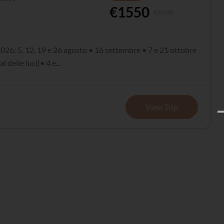
€1550
€1700
026: 5, 12, 19 e 26 agosto • 16 settembre • 7 e 21 ottobre
l delle luci)• 4 e...
View Trip