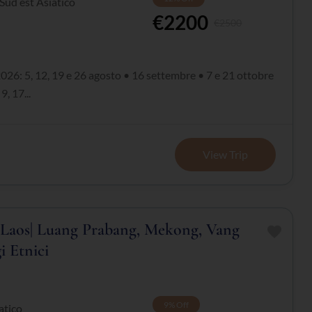
Sud est Asiatico
€2200
€2500
026: 5, 12, 19 e 26 agosto • 16 settembre • 7 e 21 ottobre
, 17...
View Trip
l Laos| Luang Prabang, Mekong, Vang
i Etnici
9%
Off
atico