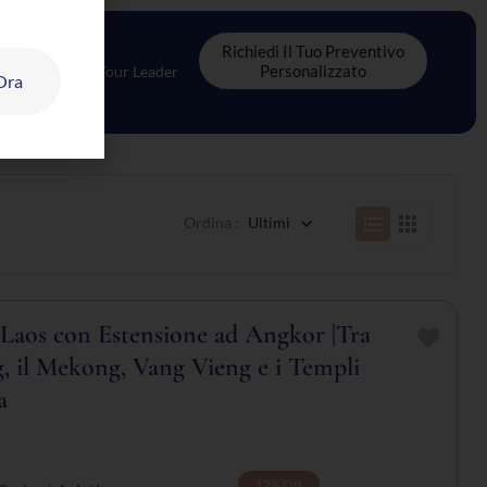
Richiedi Il Tuo Preventivo
Personalizzato
oordinatore & Tour Leader
 Ora
Ordina :
Ultimi
 Laos con Estensione ad Angkor |Tra
, il Mekong, Vang Vieng e i Templi
a
12%
Off