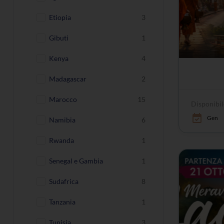
Etiopia
3
Gibuti
1
Kenya
4
Madagascar
2
Marocco
15
Disponibil
Gen
Namibia
6
Rwanda
1
Senegal e Gambia
1
Sudafrica
8
Tanzania
1
Tunisia
3