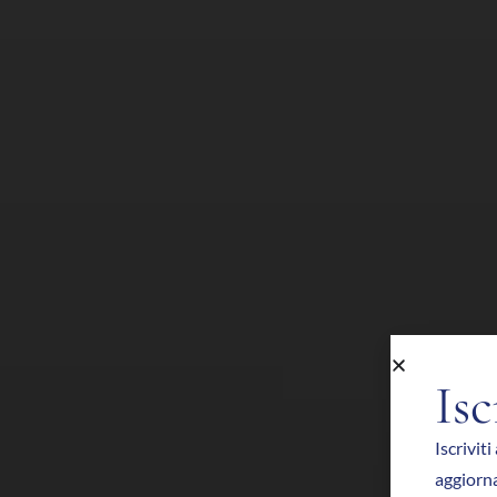
Isc
Iscriviti
aggiorna